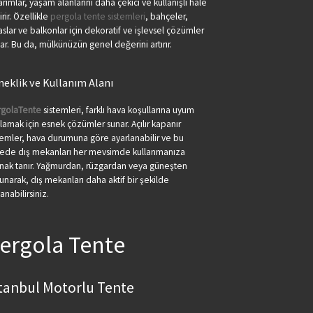
arımlar, yaşam alanlarını daha çekici ve kullanışlı hale
irir. Özellikle
pergola tente sistemleri
, bahçeler,
aslar ve balkonlar için dekoratif ve işlevsel çözümler
ar. Bu da, mülkünüzün genel değerini artırır.
neklik ve Kullanım Alanı
rgolaTente
sistemleri, farklı hava koşullarına uyum
lamak için esnek çözümler sunar. Açılır kapanır
temler, hava durumuna göre ayarlanabilir ve bu
ede dış mekanları her mevsimde kullanmanıza
nak tanır. Yağmurdan, rüzgardan veya güneşten
unarak, dış mekanları daha aktif bir şekilde
lanabilirsiniz.
ergola Tente
stanbul Motorlu Tente