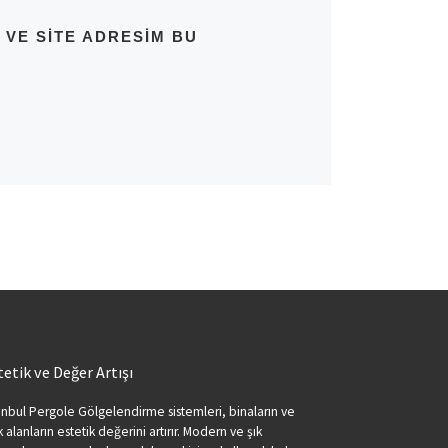
 VE SITE ADRESIM BU
tetik ve Değer Artışı
anbul Pergole Gölgelendirme sistemleri, binaların ve
k alanların estetik değerini artırır. Modern ve şık