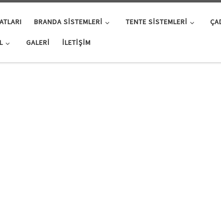
ATLARI
BRANDA SISTEMLERI
TENTE SISTEMLERI
ÇA
L
GALERI
İLETIŞIM