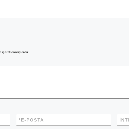
e işaretlenmişlerdir
*
E-POSTA
İNT