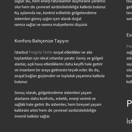
sağlar. Bu, hem enerji faturalarının düşmesine yardımcı
tas
olur hem de çevresel sürdürülebilirliğe katkıda bulunur.
get
Kış aylarında ise, kontrol edilebilir gölgelendirme
ter
sistemleri güneş ışığını içeri alarak doğal
sun
ısınma sağlar ve ısınma maliyetlerini düşürür.
Es
Konforu Bahçenize Taşıyın
Pe
İstanbul
Pergola Tente
sosyal etkinlikler ve aile
sağ
toplantıları için ideal ortamlar yaratır. Geniş ve gölgeli
sis
alanlar, açık hava etkinliklerini daha keyifli hale getirir
say
ve insanların bir araya gelmesini teşvik eder. Bu da,
ola
sosyal bağları güçlendirir ve topluluk yaşamına katkıda
kor
bulunur.
kul
Sonuç olarak, gölgelendirme sistemleri yaşam
alanlarını daha konforlu, estetik, enerji verimli ve
P
sağlıklı hale getirir. Bu sistemler, hem bireysel yaşam
kalitesini artırır hem de çevresel sürdürülebilirliğe
önemli katkılar sağlar.
İ