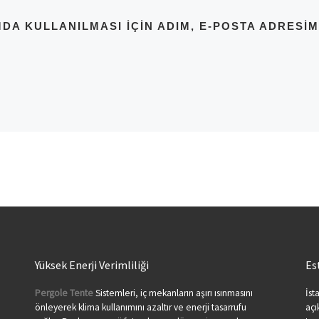
A KULLANILMASI IÇIN ADIM, E-POSTA ADRESIM
Yüksek Enerji Verimliliği
Es
Pergole Tente
Sistemleri, iç mekanların aşırı ısınmasını
İst
önleyerek klima kullanımını azaltır ve enerji tasarrufu
açı