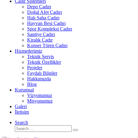
Çadır Sistemleri
Depo Çadırı
Doğal Afet Çadırı
Halı Saha Çadırı
Hayvan Besi Çadırı
Spor Kompleksi Çadırı
Şantiye Çadırı
Kiralık Çadır
Konser Tören Çadırı
Hizmetlerimiz
Teknik Servis
Teknik Özellikler
Projeler
Faydalı Bilgiler
Hakkımızda
Blog
Kurumsal
Vizyonumuz
Misyonumuz
Galeri
İletişim
Search
Search
Search
…