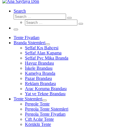
Search
Search
Search
Search
…
Search
…
Menü
Tente Fiyatları
Branda Sistemleri
Şeffaf Kış Bahçesi
Şeffaf Alan Kapama
Şeffaf Pvc Mika Branda
Havuz Brandası
İskele Brandası
Kamelya Branda
Pazar Brandası
Reklam Brandası
Araç Koruma Brandası
Yat ve Tekne Brandası
Tente Sistemleri
Pergole Tente
Pergola Tente Sistemleri
Pergola Tente Fiyatları
Çift Açılır Tente
Körüklü Tente