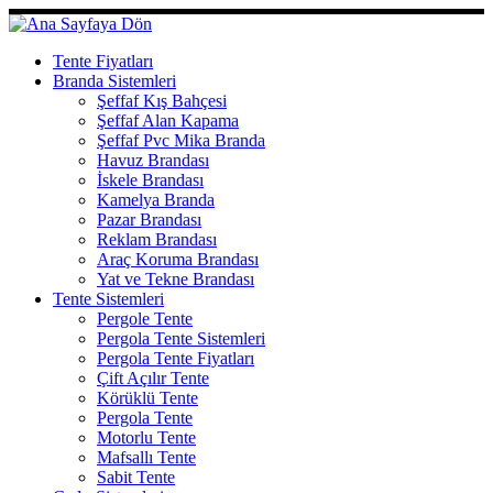
Skip
to
content
Tente Fiyatları
Branda Sistemleri
Şeffaf Kış Bahçesi
Şeffaf Alan Kapama
Şeffaf Pvc Mika Branda
Havuz Brandası
İskele Brandası
Kamelya Branda
Pazar Brandası
Reklam Brandası
Araç Koruma Brandası
Yat ve Tekne Brandası
Tente Sistemleri
Pergole Tente
Pergola Tente Sistemleri
Pergola Tente Fiyatları
Çift Açılır Tente
Körüklü Tente
Pergola Tente
Motorlu Tente
Mafsallı Tente
Sabit Tente