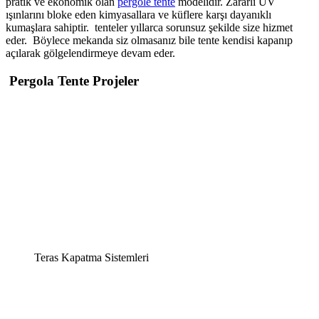
pratik ve ekonomik olan
pergole tente
modelidir. Zararlı UV
ışınlarını bloke eden kimyasallara ve küflere karşı dayanıklı
kumaşlara sahiptir. tenteler yıllarca sorunsuz şekilde size hizmet
eder. Böylece mekanda siz olmasanız bile tente kendisi kapanıp
açılarak gölgelendirmeye devam eder.
Pergola Tente Projeler
Teras Kapatma Sistemleri