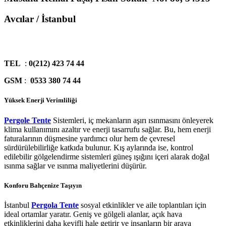
Avcılar / İstanbul
TEL
:
0(212) 423 74 44
GSM
:
0533 380 74 44
Yüksek Enerji Verimliliği
Pergole Tente
Sistemleri, iç mekanların aşırı ısınmasını önleyerek
klima kullanımını azaltır ve enerji tasarrufu sağlar. Bu, hem enerji
faturalarının düşmesine yardımcı olur hem de çevresel
sürdürülebilirliğe katkıda bulunur. Kış aylarında ise, kontrol
edilebilir gölgelendirme sistemleri güneş ışığını içeri alarak doğal
ısınma sağlar ve ısınma maliyetlerini düşürür.
Konforu Bahçenize Taşıyın
İstanbul
Pergola Tente
sosyal etkinlikler ve aile toplantıları için
ideal ortamlar yaratır. Geniş ve gölgeli alanlar, açık hava
etkinliklerini daha keyifli hale getirir ve insanların bir araya