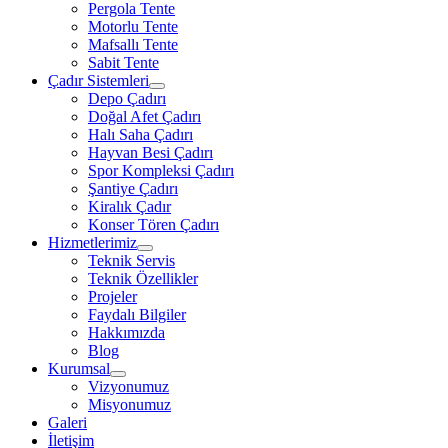
Pergola Tente
Motorlu Tente
Mafsallı Tente
Sabit Tente
Çadır Sistemleri
Depo Çadırı
Doğal Afet Çadırı
Halı Saha Çadırı
Hayvan Besi Çadırı
Spor Kompleksi Çadırı
Şantiye Çadırı
Kiralık Çadır
Konser Tören Çadırı
Hizmetlerimiz
Teknik Servis
Teknik Özellikler
Projeler
Faydalı Bilgiler
Hakkımızda
Blog
Kurumsal
Vizyonumuz
Misyonumuz
Galeri
İletişim