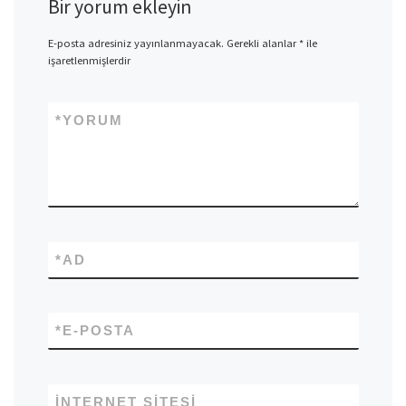
Bir yorum ekleyin
E-posta adresiniz yayınlanmayacak.
Gerekli alanlar
*
ile
işaretlenmişlerdir
*
YORUM
*
AD
*
E-POSTA
İNTERNET SITESI