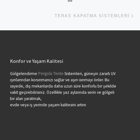
Ne
TERAS KAPATMA SISTEMLERI
Konfor ve Yaşam Kalitesi
Gölgelendirme
Pergola Tente
Sistemleri, güneşin zararlı UV
ışınlarından korunmanızı sağlar ve aşırı ısınmayı önler. Bu
sayede, dış mekanlarda daha uzun süre konforlu bir şekilde
vakit geçirebilirsiniz. Özellikle yaz aylarında serin ve gölgeli
bir alan yaratmak,
evde veya iş yerinde yaşam kalitesini artırır.