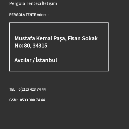
Pergola Tenteci İletişim
PERGOLA TENTE Adres
:
Mustafa Kemal Paşa, Fisan Sokak
No: 80, 34315
Avcılar / İstanbul
TEL
:
0(212) 423 74 44
GSM
:
0533 380 74 44