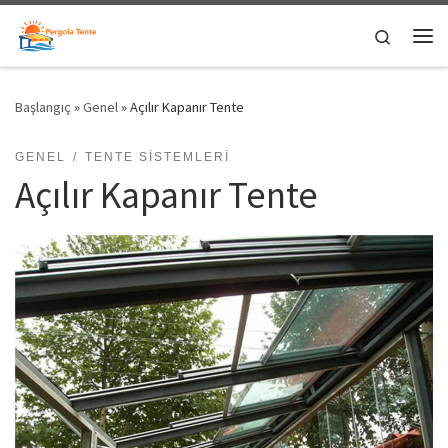
Skip to content
Search
Me
Başlangıç
»
Genel
»
Açılır Kapanır Tente
GENEL
TENTE SISTEMLERI
Açılır Kapanır Tente