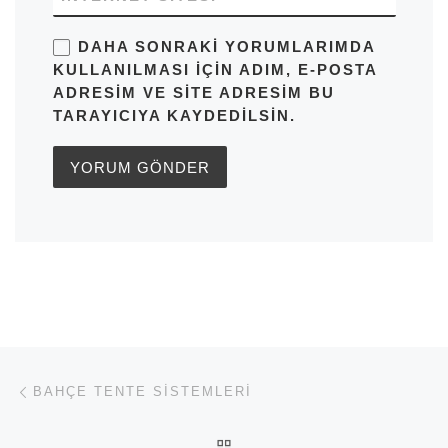
DAHA SONRAKI YORUMLARIMDA
KULLANILMASI IÇIN ADIM, E-POSTA
ADRESIM VE SITE ADRESIM BU
TARAYICIYA KAYDEDILSIN.
Yazı dolaşımı
Previous post
BAHÇE TENTE SISTEMLERI
BACK TO POST LIST