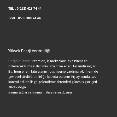
TEL
:
0(212) 423 74 44
GSM
:
0533 380 74 44
Yüksek Enerji Verimliliği
Pergole Tente
Sistemleri, iç mekanların aşırı ısınmasını
önleyerek klima kullanımını azaltır ve enerji tasarrufu sağlar.
Bu, hem enerji faturalarının düşmesine yardımcı olur hem de
çevresel sürdürülebilirliğe katkıda bulunur. Kış aylarında ise,
kontrol edilebilir gölgelendirme sistemleri güneş ışığını içeri
alarak doğal
ısınma sağlar ve ısınma maliyetlerini düşürür.