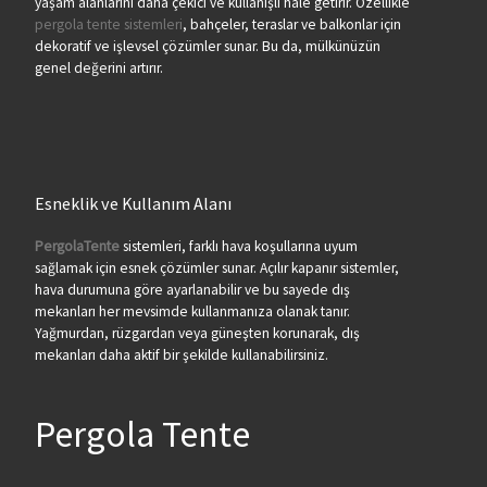
yaşam alanlarını daha çekici ve kullanışlı hale getirir. Özellikle
pergola tente sistemleri
, bahçeler, teraslar ve balkonlar için
dekoratif ve işlevsel çözümler sunar. Bu da, mülkünüzün
genel değerini artırır.
Esneklik ve Kullanım Alanı
PergolaTente
sistemleri, farklı hava koşullarına uyum
sağlamak için esnek çözümler sunar. Açılır kapanır sistemler,
hava durumuna göre ayarlanabilir ve bu sayede dış
mekanları her mevsimde kullanmanıza olanak tanır.
Yağmurdan, rüzgardan veya güneşten korunarak, dış
mekanları daha aktif bir şekilde kullanabilirsiniz.
Pergola Tente