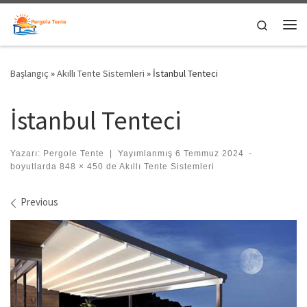
Skip to content
Search
Me
Başlangıç
»
Akıllı Tente Sistemleri
»
İstanbul Tenteci
İstanbul Tenteci
Yazarı:
Pergole Tente
|
Yayımlanmış
6 Temmuz 2024
-
boyutlarda
848 × 450
de
Akıllı Tente Sistemleri
Images navigation
Previous