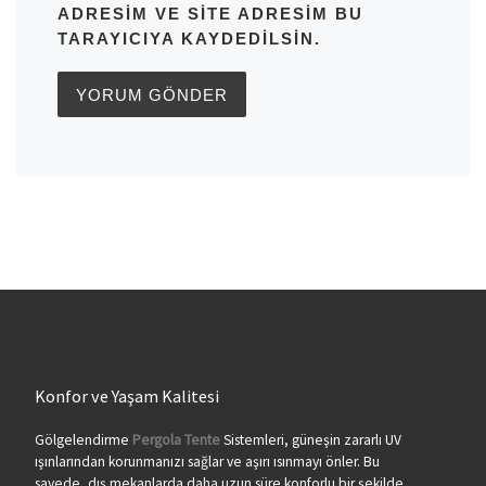
ADRESIM VE SITE ADRESIM BU
TARAYICIYA KAYDEDILSIN.
Konfor ve Yaşam Kalitesi
Gölgelendirme
Pergola Tente
Sistemleri, güneşin zararlı UV
ışınlarından korunmanızı sağlar ve aşırı ısınmayı önler. Bu
sayede, dış mekanlarda daha uzun süre konforlu bir şekilde