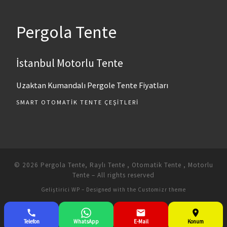
Pergola Tente
İstanbul Motorlu Tente
Uzaktan Kumandalı Pergole Tente Fiyatları
SMART OTOMATIK TENTE ÇEŞITLERI
© 2026
Pergola Tente, Raylı Tente , Otomatik Tente , Motorlu
Tente
– All rights reserved
Geliştirici
WP
– Designed with the
Customizr theme
Telefon
WhatsApp
E-Mail
Konum