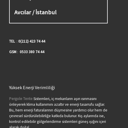
Avcılar / İstanbul
TEL
:
0(212) 423 74 44
GSM
:
0533 380 74 44
Yüksek Enerji Verimliliği
Pergole Tente
Sistemleri, iç mekanların aşırı ısınmasını
önleyerek klima kullanımını azaltır ve enerji tasarrufu sağlar.
Bu, hem enerji faturalarının düşmesine yardımcı olur hem de
çevresel sürdürülebilirliğe katkıda bulunur. Kış aylarında ise,
kontrol edilebilir gölgelendirme sistemleri güneş ışığını içeri
alarak doğal