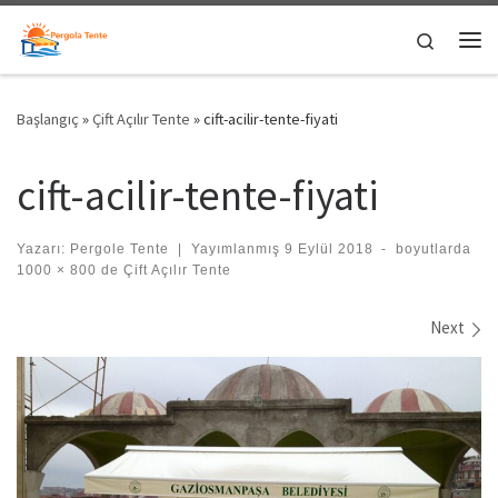
Skip to content
Search
Me
Başlangıç
»
Çift Açılır Tente
»
cift-acilir-tente-fiyati
cift-acilir-tente-fiyati
Yazarı:
Pergole Tente
|
Yayımlanmış
9 Eylül 2018
-
boyutlarda
1000 × 800
de
Çift Açılır Tente
Images navigation
Next