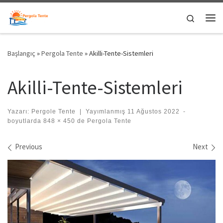
Skip to content
Search
Me
Başlangıç
»
Pergola Tente
»
Akilli-Tente-Sistemleri
Akilli-Tente-Sistemleri
Yazarı:
Pergole Tente
|
Yayımlanmış
11 Ağustos 2022
-
boyutlarda
848 × 450
de
Pergola Tente
Images navigation
Previous
Next