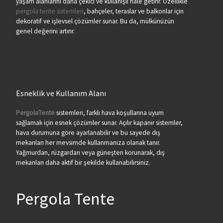
yaşam alanlarını daha çekici ve kullanışlı hale getirir. Özellikle
pergola tente sistemleri
, bahçeler, teraslar ve balkonlar için
dekoratif ve işlevsel çözümler sunar. Bu da, mülkünüzün
genel değerini artırır.
Esneklik ve Kullanım Alanı
PergolaTente
sistemleri, farklı hava koşullarına uyum
sağlamak için esnek çözümler sunar. Açılır kapanır sistemler,
hava durumuna göre ayarlanabilir ve bu sayede dış
mekanları her mevsimde kullanmanıza olanak tanır.
Yağmurdan, rüzgardan veya güneşten korunarak, dış
mekanları daha aktif bir şekilde kullanabilirsiniz.
Pergola Tente