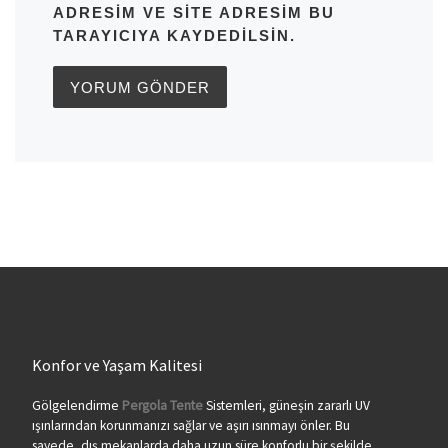
ADRESIM VE SITE ADRESIM BU
TARAYICIYA KAYDEDILSIN.
Konfor ve Yaşam Kalitesi
Gölgelendirme
Pergola Tente
Sistemleri, güneşin zararlı UV
ışınlarından korunmanızı sağlar ve aşırı ısınmayı önler. Bu
sayede, dış mekanlarda daha uzun süre konforlu bir şekilde