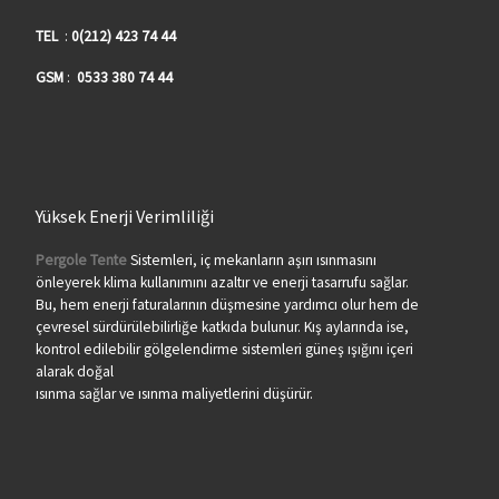
TEL
:
0(212) 423 74 44
GSM
:
0533 380 74 44
Yüksek Enerji Verimliliği
Pergole Tente
Sistemleri, iç mekanların aşırı ısınmasını
önleyerek klima kullanımını azaltır ve enerji tasarrufu sağlar.
Bu, hem enerji faturalarının düşmesine yardımcı olur hem de
çevresel sürdürülebilirliğe katkıda bulunur. Kış aylarında ise,
kontrol edilebilir gölgelendirme sistemleri güneş ışığını içeri
alarak doğal
ısınma sağlar ve ısınma maliyetlerini düşürür.