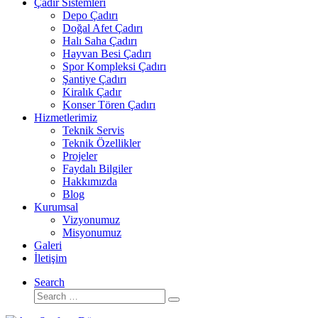
Çadır Sistemleri
Depo Çadırı
Doğal Afet Çadırı
Halı Saha Çadırı
Hayvan Besi Çadırı
Spor Kompleksi Çadırı
Şantiye Çadırı
Kiralık Çadır
Konser Tören Çadırı
Hizmetlerimiz
Teknik Servis
Teknik Özellikler
Projeler
Faydalı Bilgiler
Hakkımızda
Blog
Kurumsal
Vizyonumuz
Misyonumuz
Galeri
İletişim
Search
Search
Search
…