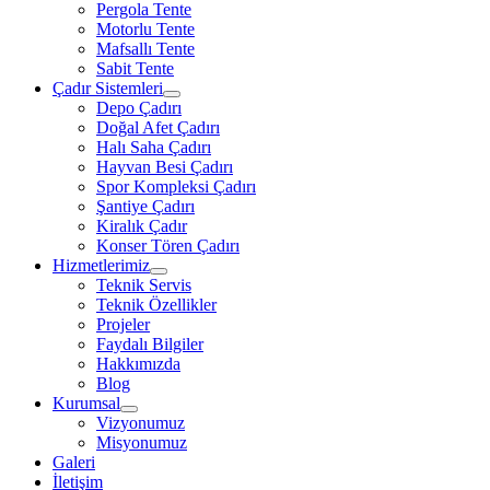
Pergola Tente
Motorlu Tente
Mafsallı Tente
Sabit Tente
Çadır Sistemleri
Depo Çadırı
Doğal Afet Çadırı
Halı Saha Çadırı
Hayvan Besi Çadırı
Spor Kompleksi Çadırı
Şantiye Çadırı
Kiralık Çadır
Konser Tören Çadırı
Hizmetlerimiz
Teknik Servis
Teknik Özellikler
Projeler
Faydalı Bilgiler
Hakkımızda
Blog
Kurumsal
Vizyonumuz
Misyonumuz
Galeri
İletişim