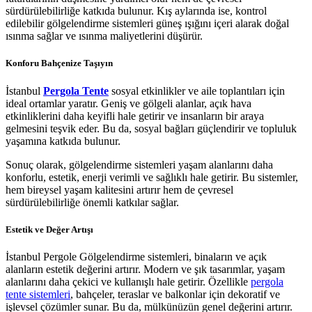
sürdürülebilirliğe katkıda bulunur. Kış aylarında ise, kontrol
edilebilir gölgelendirme sistemleri güneş ışığını içeri alarak doğal
ısınma sağlar ve ısınma maliyetlerini düşürür.
Konforu Bahçenize Taşıyın
İstanbul
Pergola Tente
sosyal etkinlikler ve aile toplantıları için
ideal ortamlar yaratır. Geniş ve gölgeli alanlar, açık hava
etkinliklerini daha keyifli hale getirir ve insanların bir araya
gelmesini teşvik eder. Bu da, sosyal bağları güçlendirir ve topluluk
yaşamına katkıda bulunur.
Sonuç olarak, gölgelendirme sistemleri yaşam alanlarını daha
konforlu, estetik, enerji verimli ve sağlıklı hale getirir. Bu sistemler,
hem bireysel yaşam kalitesini artırır hem de çevresel
sürdürülebilirliğe önemli katkılar sağlar.
Estetik ve Değer Artışı
İstanbul Pergole Gölgelendirme sistemleri, binaların ve açık
alanların estetik değerini artırır. Modern ve şık tasarımlar, yaşam
alanlarını daha çekici ve kullanışlı hale getirir. Özellikle
pergola
tente sistemleri
, bahçeler, teraslar ve balkonlar için dekoratif ve
işlevsel çözümler sunar. Bu da, mülkünüzün genel değerini artırır.