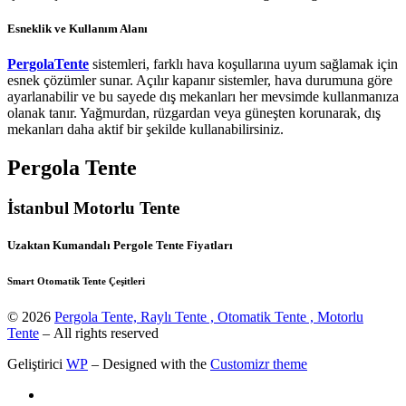
Esneklik ve Kullanım Alanı
PergolaTente
sistemleri, farklı hava koşullarına uyum sağlamak için
esnek çözümler sunar. Açılır kapanır sistemler, hava durumuna göre
ayarlanabilir ve bu sayede dış mekanları her mevsimde kullanmanıza
olanak tanır. Yağmurdan, rüzgardan veya güneşten korunarak, dış
mekanları daha aktif bir şekilde kullanabilirsiniz.
Pergola Tente
İstanbul Motorlu Tente
Uzaktan Kumandalı Pergole Tente Fiyatları
Smart Otomatik Tente Çeşitleri
© 2026
Pergola Tente, Raylı Tente , Otomatik Tente , Motorlu
Tente
– All rights reserved
Geliştirici
WP
– Designed with the
Customizr theme