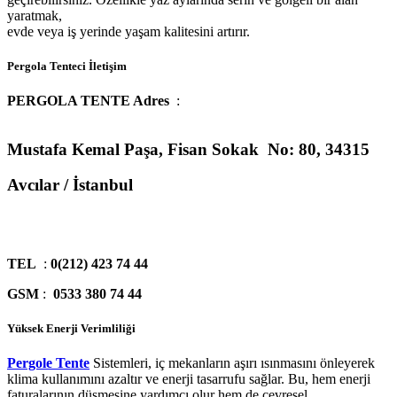
yaratmak,
evde veya iş yerinde yaşam kalitesini artırır.
Pergola Tenteci İletişim
PERGOLA TENTE Adres
:
Mustafa Kemal Paşa, Fisan Sokak No: 80, 34315
Avcılar / İstanbul
TEL
:
0(212) 423 74 44
GSM
:
0533 380 74 44
Yüksek Enerji Verimliliği
Pergole Tente
Sistemleri, iç mekanların aşırı ısınmasını önleyerek
klima kullanımını azaltır ve enerji tasarrufu sağlar. Bu, hem enerji
faturalarının düşmesine yardımcı olur hem de çevresel