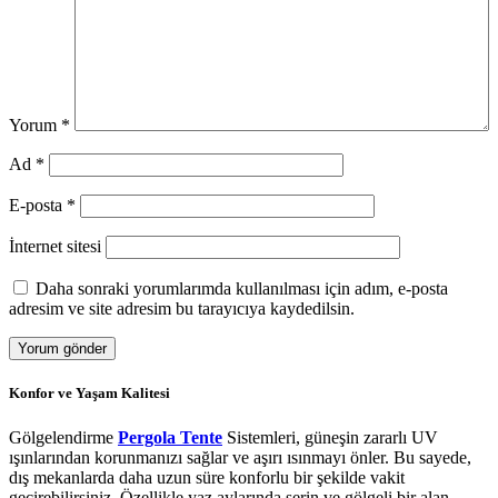
Yorum
*
Ad
*
E-posta
*
İnternet sitesi
Daha sonraki yorumlarımda kullanılması için adım, e-posta
adresim ve site adresim bu tarayıcıya kaydedilsin.
Konfor ve Yaşam Kalitesi
Gölgelendirme
Pergola Tente
Sistemleri, güneşin zararlı UV
ışınlarından korunmanızı sağlar ve aşırı ısınmayı önler. Bu sayede,
dış mekanlarda daha uzun süre konforlu bir şekilde vakit
geçirebilirsiniz. Özellikle yaz aylarında serin ve gölgeli bir alan