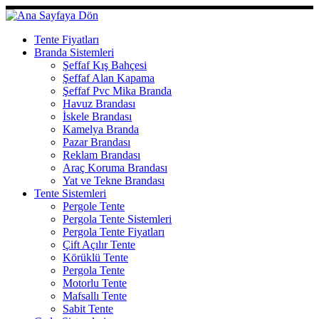
Skip
to
content
Tente Fiyatları
Branda Sistemleri
Şeffaf Kış Bahçesi
Şeffaf Alan Kapama
Şeffaf Pvc Mika Branda
Havuz Brandası
İskele Brandası
Kamelya Branda
Pazar Brandası
Reklam Brandası
Araç Koruma Brandası
Yat ve Tekne Brandası
Tente Sistemleri
Pergole Tente
Pergola Tente Sistemleri
Pergola Tente Fiyatları
Çift Açılır Tente
Körüklü Tente
Pergola Tente
Motorlu Tente
Mafsallı Tente
Sabit Tente