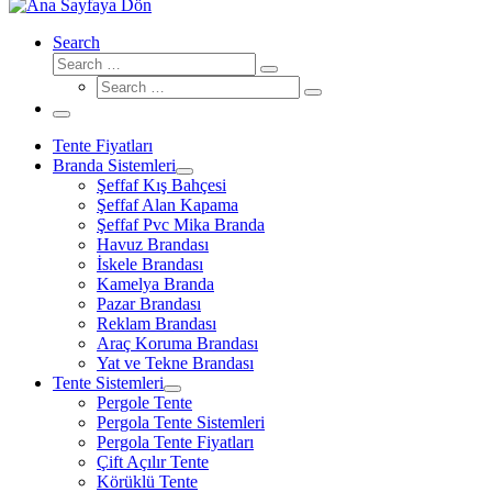
Search
Search
Search
Search
…
Search
…
Menü
Tente Fiyatları
Branda Sistemleri
Şeffaf Kış Bahçesi
Şeffaf Alan Kapama
Şeffaf Pvc Mika Branda
Havuz Brandası
İskele Brandası
Kamelya Branda
Pazar Brandası
Reklam Brandası
Araç Koruma Brandası
Yat ve Tekne Brandası
Tente Sistemleri
Pergole Tente
Pergola Tente Sistemleri
Pergola Tente Fiyatları
Çift Açılır Tente
Körüklü Tente