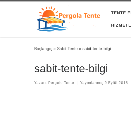
Skip to content
TENTE F
HIZMETL
Başlangıç
»
Sabit Tente
»
sabit-tente-bilgi
sabit-tente-bilgi
Yazarı:
Pergole Tente
|
Yayımlanmış
9 Eylül 2018
Images navigation