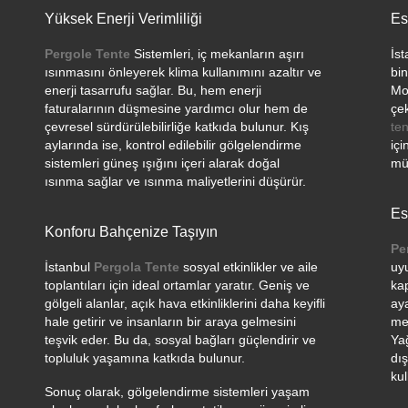
Yüksek Enerji Verimliliği
Es
Pergole Tente
Sistemleri, iç mekanların aşırı
İs
ısınmasını önleyerek klima kullanımını azaltır ve
bin
enerji tasarrufu sağlar. Bu, hem enerji
Mo
faturalarının düşmesine yardımcı olur hem de
çek
çevresel sürdürülebilirliğe katkıda bulunur. Kış
ten
aylarında ise, kontrol edilebilir gölgelendirme
içi
sistemleri güneş ışığını içeri alarak doğal
mül
ısınma sağlar ve ısınma maliyetlerini düşürür.
Es
Konforu Bahçenize Taşıyın
Pe
İstanbul
Pergola Tente
sosyal etkinlikler ve aile
uy
toplantıları için ideal ortamlar yaratır. Geniş ve
ka
gölgeli alanlar, açık hava etkinliklerini daha keyifli
ay
hale getirir ve insanların bir araya gelmesini
me
teşvik eder. Bu da, sosyal bağları güçlendirir ve
Ya
topluluk yaşamına katkıda bulunur.
dış
kul
Sonuç olarak, gölgelendirme sistemleri yaşam