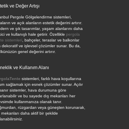
tetik ve Değer Artışı
tanbul Pergole Gölgelendirme sistemleri,
aların ve açık alanların estetik değerini artırır.
dern ve şık tasarımlar, yaşam alanlarını daha
ici ve kullanışlı hale getirir. Özellikle
pergola
te sistemleri
, bahçeler, teraslar ve balkonlar
n dekoratif ve işlevsel çözümler sunar. Bu da,
künüzün genel değerini artırır.
neklik ve Kullanım Alanı
rgolaTente
sistemleri, farklı hava koşullarına
um sağlamak için esnek çözümler sunar. Açılır
panır sistemler, hava durumuna göre
arlanabilir ve bu sayede dış mekanları her
vsimde kullanmanıza olanak tanır.
ğmurdan, rüzgardan veya güneşten korunarak,
 mekanları daha aktif bir şekilde
lanabilirsiniz.