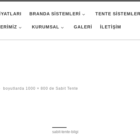
IYATLARI
BRANDA SISTEMLERI
TENTE SISTEMLER
ERIMIZ
KURUMSAL
GALERI
İLETIŞIM
-
boyutlarda
1000 × 800
de
Sabit Tente
sabit-tente-bilgi