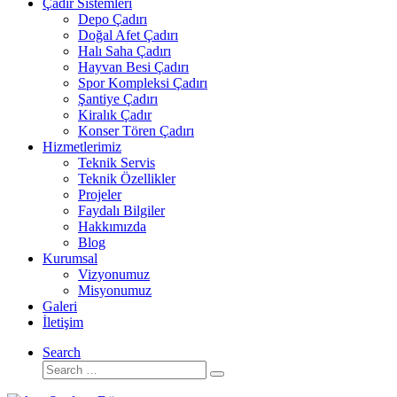
Çadır Sistemleri
Depo Çadırı
Doğal Afet Çadırı
Halı Saha Çadırı
Hayvan Besi Çadırı
Spor Kompleksi Çadırı
Şantiye Çadırı
Kiralık Çadır
Konser Tören Çadırı
Hizmetlerimiz
Teknik Servis
Teknik Özellikler
Projeler
Faydalı Bilgiler
Hakkımızda
Blog
Kurumsal
Vizyonumuz
Misyonumuz
Galeri
İletişim
Search
Search
Search
…