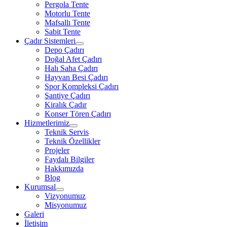
Pergola Tente
Motorlu Tente
Mafsallı Tente
Sabit Tente
Çadır Sistemleri
Depo Çadırı
Doğal Afet Çadırı
Halı Saha Çadırı
Hayvan Besi Çadırı
Spor Kompleksi Çadırı
Şantiye Çadırı
Kiralık Çadır
Konser Tören Çadırı
Hizmetlerimiz
Teknik Servis
Teknik Özellikler
Projeler
Faydalı Bilgiler
Hakkımızda
Blog
Kurumsal
Vizyonumuz
Misyonumuz
Galeri
İletişim