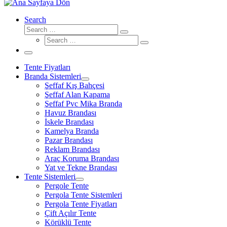
Search
Search
Search
Search
…
Search
…
Menü
Tente Fiyatları
Branda Sistemleri
Şeffaf Kış Bahçesi
Şeffaf Alan Kapama
Şeffaf Pvc Mika Branda
Havuz Brandası
İskele Brandası
Kamelya Branda
Pazar Brandası
Reklam Brandası
Araç Koruma Brandası
Yat ve Tekne Brandası
Tente Sistemleri
Pergole Tente
Pergola Tente Sistemleri
Pergola Tente Fiyatları
Çift Açılır Tente
Körüklü Tente