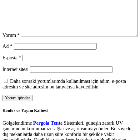
Yorum
*
Ad
*
E-posta
*
İnternet sitesi
Daha sonraki yorumlarımda kullanılması için adım, e-posta
adresim ve site adresim bu tarayıcıya kaydedilsin.
Konfor ve Yaşam Kalitesi
Gölgelendirme
Pergola Tente
Sistemleri, güneşin zararlı UV
ışınlarından korunmanızı sağlar ve aşırı ısınmayı önler. Bu sayede,
dış mekanlarda daha uzun süre konforlu bir şekilde vakit
geçirebilirsiniz. Özellikle yaz aylarında serin ve gölgeli bir alan