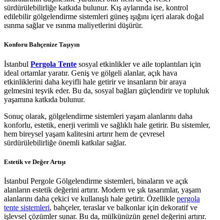
sürdürülebilirliğe katkıda bulunur. Kış aylarında ise, kontrol
edilebilir gölgelendirme sistemleri güneş ışığını içeri alarak doğal
ısınma sağlar ve ısınma maliyetlerini düşürür.
Konforu Bahçenize Taşıyın
İstanbul
Pergola Tente
sosyal etkinlikler ve aile toplantıları için
ideal ortamlar yaratır. Geniş ve gölgeli alanlar, açık hava
etkinliklerini daha keyifli hale getirir ve insanların bir araya
gelmesini teşvik eder. Bu da, sosyal bağları güçlendirir ve topluluk
yaşamına katkıda bulunur.
Sonuç olarak, gölgelendirme sistemleri yaşam alanlarını daha
konforlu, estetik, enerji verimli ve sağlıklı hale getirir. Bu sistemler,
hem bireysel yaşam kalitesini artırır hem de çevresel
sürdürülebilirliğe önemli katkılar sağlar.
Estetik ve Değer Artışı
İstanbul Pergole Gölgelendirme sistemleri, binaların ve açık
alanların estetik değerini artırır. Modern ve şık tasarımlar, yaşam
alanlarını daha çekici ve kullanışlı hale getirir. Özellikle
pergola
tente sistemleri
, bahçeler, teraslar ve balkonlar için dekoratif ve
işlevsel çözümler sunar. Bu da, mülkünüzün genel değerini artırır.