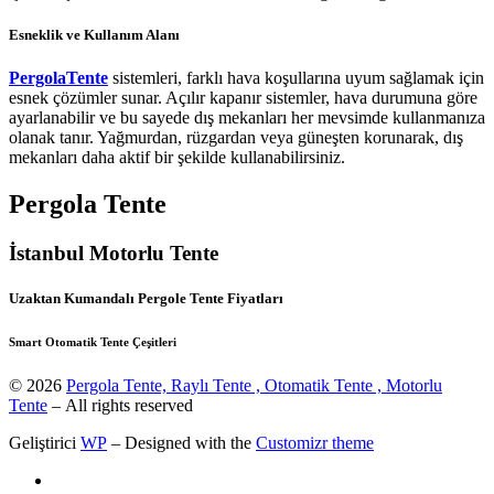
Esneklik ve Kullanım Alanı
PergolaTente
sistemleri, farklı hava koşullarına uyum sağlamak için
esnek çözümler sunar. Açılır kapanır sistemler, hava durumuna göre
ayarlanabilir ve bu sayede dış mekanları her mevsimde kullanmanıza
olanak tanır. Yağmurdan, rüzgardan veya güneşten korunarak, dış
mekanları daha aktif bir şekilde kullanabilirsiniz.
Pergola Tente
İstanbul Motorlu Tente
Uzaktan Kumandalı Pergole Tente Fiyatları
Smart Otomatik Tente Çeşitleri
© 2026
Pergola Tente, Raylı Tente , Otomatik Tente , Motorlu
Tente
– All rights reserved
Geliştirici
WP
– Designed with the
Customizr theme