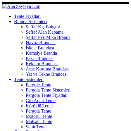
Skip
to
content
Tente Fiyatları
Branda Sistemleri
Şeffaf Kış Bahçesi
Şeffaf Alan Kapama
Şeffaf Pvc Mika Branda
Havuz Brandası
İskele Brandası
Kamelya Branda
Pazar Brandası
Reklam Brandası
Araç Koruma Brandası
Yat ve Tekne Brandası
Tente Sistemleri
Pergole Tente
Pergola Tente Sistemleri
Pergola Tente Fiyatları
Çift Açılır Tente
Körüklü Tente
Pergola Tente
Motorlu Tente
Mafsallı Tente
Sabit Tente