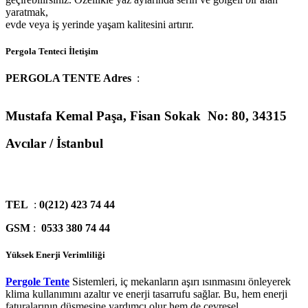
yaratmak,
evde veya iş yerinde yaşam kalitesini artırır.
Pergola Tenteci İletişim
PERGOLA TENTE Adres
:
Mustafa Kemal Paşa, Fisan Sokak No: 80, 34315
Avcılar / İstanbul
TEL
:
0(212) 423 74 44
GSM
:
0533 380 74 44
Yüksek Enerji Verimliliği
Pergole Tente
Sistemleri, iç mekanların aşırı ısınmasını önleyerek
klima kullanımını azaltır ve enerji tasarrufu sağlar. Bu, hem enerji
faturalarının düşmesine yardımcı olur hem de çevresel