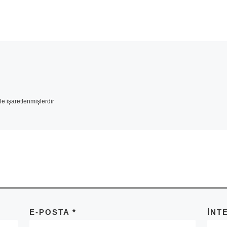
le işaretlenmişlerdir
E-POSTA
*
İNT