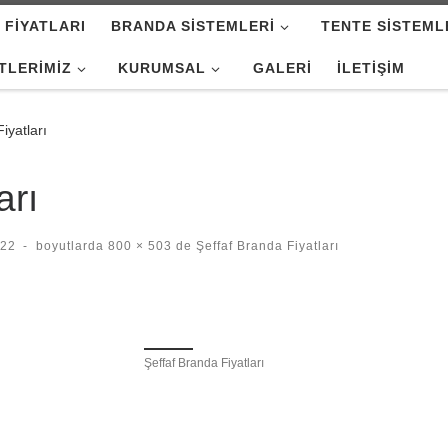
 FIYATLARI
BRANDA SISTEMLERI
TENTE SISTEML
TLERIMIZ
KURUMSAL
GALERI
İLETIŞIM
iyatları
arı
022
-
boyutlarda
800 × 503
de
Şeffaf Branda Fiyatları
Şeffaf Branda Fiyatları