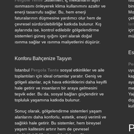
Pergole Tente
Sistemleri, iç mekanların aşırı
İs
ısınmasını önleyerek klima kullanımını azaltır ve
bin
enerji tasarrufu sağlar. Bu, hem enerji
Mo
faturalarının düşmesine yardımcı olur hem de
çek
çevresel sürdürülebilirliğe katkıda bulunur. Kış
ten
aylarında ise, kontrol edilebilir gölgelendirme
içi
sistemleri güneş ışığını içeri alarak doğal
mül
ısınma sağlar ve ısınma maliyetlerini düşürür.
Es
Konforu Bahçenize Taşıyın
Pe
İstanbul
Pergola Tente
sosyal etkinlikler ve aile
uy
toplantıları için ideal ortamlar yaratır. Geniş ve
ka
gölgeli alanlar, açık hava etkinliklerini daha keyifli
ay
hale getirir ve insanların bir araya gelmesini
me
teşvik eder. Bu da, sosyal bağları güçlendirir ve
Ya
topluluk yaşamına katkıda bulunur.
dış
kul
Sonuç olarak, gölgelendirme sistemleri yaşam
alanlarını daha konforlu, estetik, enerji verimli ve
sağlıklı hale getirir. Bu sistemler, hem bireysel
P
yaşam kalitesini artırır hem de çevresel