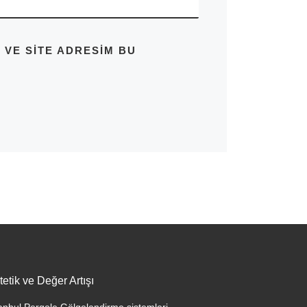
 VE SITE ADRESIM BU
tetik ve Değer Artışı