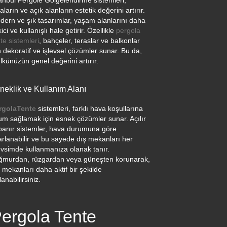
tanbul Pergole Gölgelendirme sistemleri,
aların ve açık alanların estetik değerini artırır.
dern ve şık tasarımlar, yaşam alanlarını daha
ici ve kullanışlı hale getirir. Özellikle
pergola
te sistemleri
, bahçeler, teraslar ve balkonlar
n dekoratif ve işlevsel çözümler sunar. Bu da,
künüzün genel değerini artırır.
neklik ve Kullanım Alanı
rgolaTente
sistemleri, farklı hava koşullarına
um sağlamak için esnek çözümler sunar. Açılır
panır sistemler, hava durumuna göre
arlanabilir ve bu sayede dış mekanları her
vsimde kullanmanıza olanak tanır.
ğmurdan, rüzgardan veya güneşten korunarak,
 mekanları daha aktif bir şekilde
lanabilirsiniz.
ergola Tente