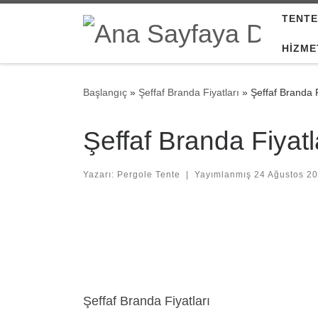
TENTE
Skip to content
HIZME
Başlangıç
»
Şeffaf Branda Fiyatları
»
Şeffaf Branda F
Şeffaf Branda Fiyatl
Yazarı:
Pergole Tente
|
Yayımlanmış
24 Ağustos 2
Images navigation
Şeffaf Branda Fiyatları