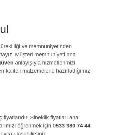
ul
sürekliliği ve memnuniyetinden
aktayız. Müşteri memnuniyeti ana
 güven
anlayışıyla hizmetlerimizi
n kaliteli malzemelerle hazırladığımız
 fiyatlarıdır. Sineklik fiyatları ana
larımızı öğrenmek için 0
533 380 74 44
yca ulaşabilirsiniz.