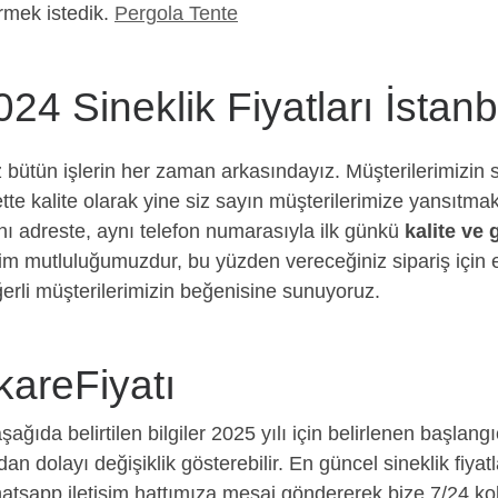
ermek istedik.
Pergola Tente
024 Sineklik Fiyatları İstanb
z bütün işlerin her zaman arkasındayız. Müşterilerimizin 
te kalite olarak yine siz sayın müşterilerimize yansıtm
nı adreste, aynı telefon numarasıyla ilk günkü
kalite ve
m mutluluğumuzdur, bu yüzden vereceğiniz sipariş için e
ğerli müşterilerimizin beğenisine sunuyoruz.
kareFiyatı
 aşağıda belirtilen bilgiler 2025 yılı için belirlenen başlangıç
 dolayı değişiklik gösterebilir. En güncel sineklik fiyat
sapp iletişim hattımıza mesaj göndererek bize 7/24 kola