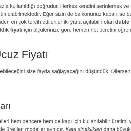
zla kullanıldığı doğrudur. Herkes kendini serinlemek ve 
lı olabilmektedir. Eğer sizin de balkonunuz kapalı ise bura
en en çok tercih edilenler iki yana açılabilir olan
duble a
lik fiyatı
için ölçülerinize göre hemen net ücretini öğrene
cuz Fiyatı
kebileceğini size fayda sağlayacağını düşündük. Dilerseniz
ları
leri hem pencere hem de kapı için kullanılabilir üretimi y
de üretilen modeller aynıdır.
Kapı sineklikleri
daha büyük o