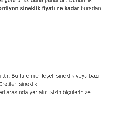
e göre biraz daha pahalıdır. Bunun ilk
rdiyon sineklik fiyatı ne kadar
buradan
abittir. Bu türe menteşeli sineklik veya bazı
retilen sineklik
ri arasında yer alır. Sizin ölçülerinize