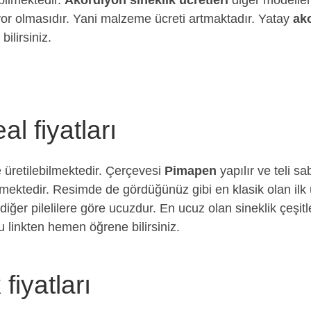
ilmektedir.
Akordiyon sineklik ücretleri
diğer modeller
lıyor olmasıdır. Yani malzeme ücreti artmaktadır. Yatay
ako
bilirsiniz.
l fiyatları
e üretilebilmektedir. Çerçevesi
Pimapen
yapılır ve teli s
mektedir. Resimde de gördüğünüz gibi en klasik olan ilk ü
diğer pilelilere göre ucuzdur. En ucuz olan sineklik çeşitle
 linkten hemen öğrene bilirsiniz.
fiyatları