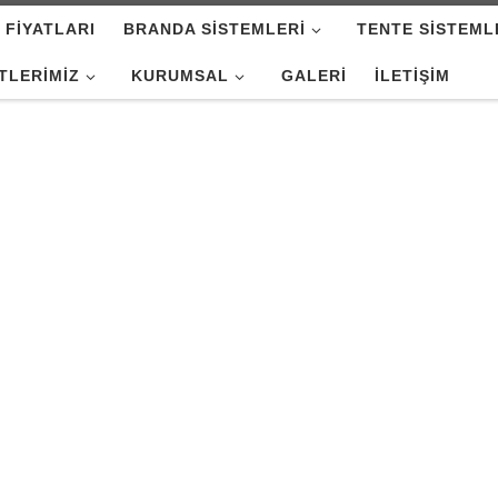
 FIYATLARI
BRANDA SISTEMLERI
TENTE SISTEML
TLERIMIZ
KURUMSAL
GALERI
İLETIŞIM