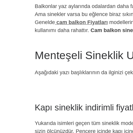
Balkonlar yaz aylarında odalardan daha fa
Ama sinekler varsa bu eğlence biraz sıkıntı
Genelde
cam balkon Fiyatları
modellerind
kullanımı daha rahattır.
Cam balkon sinek
Menteşeli Sineklik U
Aşağıdaki yazı başlıklarının da ilginizi çe
Kapı sineklik indirimli fiyat
Yukarıda isimleri geçen tüm sineklik model
sizin ölçünüzdür. Pencere içinde kapı için