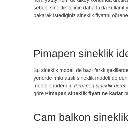
hem yatay hem de dikey konumda üretileb
sebebi sineklik telinin daha fazla kullanı
bakarak istediğiniz sineklik fiyatını öğrene 
Pimapen sineklik idea
Bu sineklik modeli de bazı farklı şekillerd
yerlerde mıknatıslı sineklik modeli de den
modellerindendir.
Pimapen sineklik ücreti
göre
Pimapen sineklik fiyatı ne kadar
bu
Cam balkon sineklik 