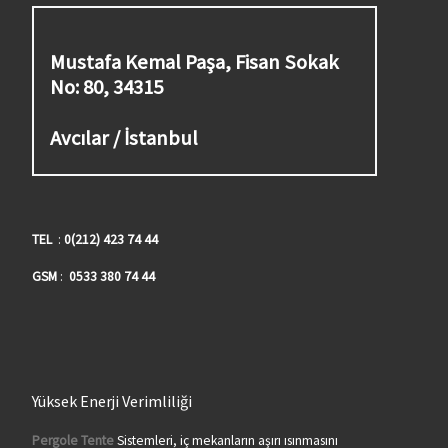
Mustafa Kemal Paşa, Fisan Sokak
No: 80, 34315
Avcılar / İstanbul
TEL
:
0(212) 423 74 44
GSM
:
0533 380 74 44
Yüksek Enerji Verimliliği
Pergole Tente
Sistemleri, iç mekanların aşırı ısınmasını