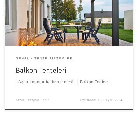
için tente kullanılır. Tente; yağmur, kar, dolu, güneş veya rüzgar gibi
olumsuz hava koşulları yaşandığı zamanlarda insanların korunması
için kumaş, bez, ahşap, plastik veya alüminyumdan üretilen
malzemelerdir. Bazı bahçe tenteleri taşınabilir olurken bazıları […]
GENEL
TENTE SISTEMLERI
Balkon Tenteleri
Açılır kapanır balkon tentesi
Balkon Tenteci
Yazarı:
Pergole Tente
Yayımlanmış
13 Eylül 2024