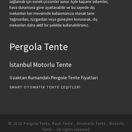
sağlamak için esnek çözümler sunar. Açılır kapanır sistemler,
hava durumuna göre ayarlanabilir ve bu sayede dış
mekanları her mevsimde kullanmanıza olanak tanır.
Yağmurdan, rüzgardan veya güneşten korunarak, dış
mekanları daha aktif bir şekilde kullanabilirsiniz.
Pergola Tente
İstanbul Motorlu Tente
Uzaktan Kumandalı Pergole Tente Fiyatları
SMART OTOMATIK TENTE ÇEŞITLERI
© 2026
Pergola Tente, Raylı Tente , Otomatik Tente , Motorlu
Tente
– All rights reserved