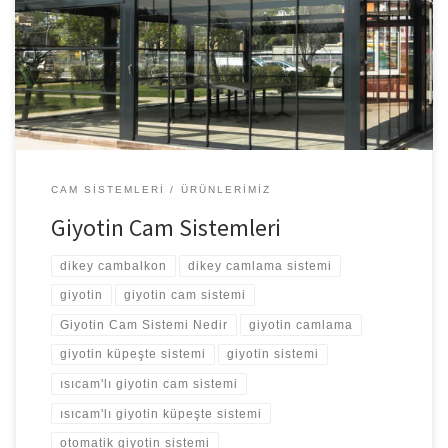
Giyotin cam sistemi sayesinde iş yerleri daha verimli
çalışabilmektedir. Giyotin cam sistemleri, en kaliteli malzemeler
kullanılarak birinci sınıf işçilikle firmamız tarafından sunulan
hizmetlerdendir. Manuel ve otomatik tercihi ile kullanıcıların
beğenisine sunduğumuz ürünlerimiz garanti […]
CAM SISTEMLERI
ÜRÜNLERIMIZ
Giyotin Cam Sistemleri
dikey cambalkon
dikey camlama sistemi
giyotin
giyotin cam sistemi
Giyotin Cam Sistemi Nedir
giyotin camlama
giyotin küpeşte sistemi
giyotin sistemi
ısıcam'lı giyotin cam sistemi
ısıcam'lı giyotin küpeşte sistemi
otomatik giyotin sistemi