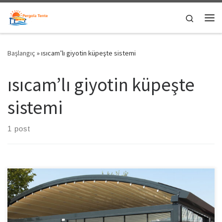
Skip to content
Search
Me
Başlangıç
»
ısıcam’lı giyotin küpeşte sistemi
ısıcam’lı giyotin küpeşte
sistemi
1 post
Giyotin Cam Sistemleri Özellikle açık hizmet alanı bulunan iş
yerlerinde, sıcak ve soğuğa karşı cam uygulamaları yapılmaktadır.