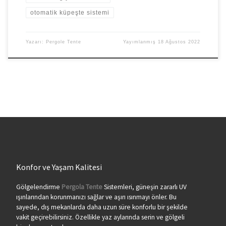
otomatik küpeşte sistemi
Yazarı:
Pergole Tente
Yayımlanmış
18 Ağustos 2022
Konfor ve Yaşam Kalitesi
Gölgelendirme
Pergola Tente
Sistemleri, güneşin zararlı UV
ışınlarından korunmanızı sağlar ve aşırı ısınmayı önler. Bu
sayede, dış mekanlarda daha uzun süre konforlu bir şekilde
vakit geçirebilirsiniz. Özellikle yaz aylarında serin ve gölgeli