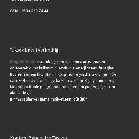
GSM
:
0533 380 74 44
Yüksek Enerji Verimliliği
Pergole Tente
Sistemleri, iç mekanların aşırı ısınmasını
önleyerek klima kullanımını azaltır ve enerji tasarrufu sağlar.
Bu, hem enerji faturalarının düşmesine yardımcı olur hem de
çevresel sürdürülebilirliğe katkıda bulunur. Kış aylarında ise,
kontrol edilebilir gölgelendirme sistemleri güneş ışığını içeri
alarak doğal
ısınma sağlar ve ısınma maliyetlerini düşürür.
Konforu Bahçenize Taşıyın