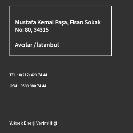
Mustafa Kemal Paşa, Fisan Sokak
No: 80, 34315
Avcılar / İstanbul
TEL
:
0(212) 423 74 44
GSM
:
0533 380 74 44
Yüksek Enerji Verimliliği