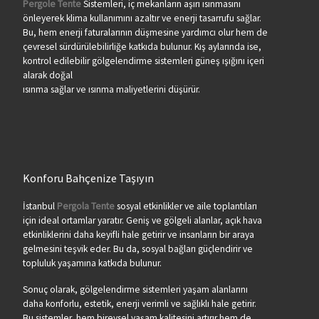
Pergole Tente
Sistemleri, iç mekanların aşırı ısınmasını
önleyerek klima kullanımını azaltır ve enerji tasarrufu sağlar.
Bu, hem enerji faturalarının düşmesine yardımcı olur hem de
çevresel sürdürülebilirliğe katkıda bulunur. Kış aylarında ise,
kontrol edilebilir gölgelendirme sistemleri güneş ışığını içeri
alarak doğal
ısınma sağlar ve ısınma maliyetlerini düşürür.
Konforu Bahçenize Taşıyın
İstanbul
Pergola Tente
sosyal etkinlikler ve aile toplantıları
için ideal ortamlar yaratır. Geniş ve gölgeli alanlar, açık hava
etkinliklerini daha keyifli hale getirir ve insanların bir araya
gelmesini teşvik eder. Bu da, sosyal bağları güçlendirir ve
topluluk yaşamına katkıda bulunur.
Sonuç olarak, gölgelendirme sistemleri yaşam alanlarını
daha konforlu, estetik, enerji verimli ve sağlıklı hale getirir.
Bu sistemler, hem bireysel yaşam kalitesini artırır hem de