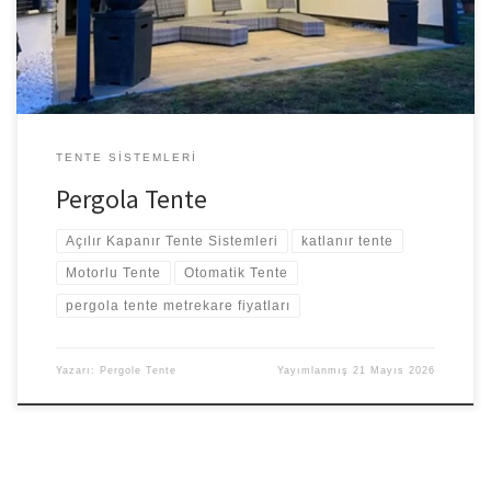
fırtınaya döndüğünde tenteyi otomatik kapatan rüzgar sensörü ya
da yağmur […]
TENTE SISTEMLERI
Pergola Tente
Açılır Kapanır Tente Sistemleri
katlanır tente
Motorlu Tente
Otomatik Tente
pergola tente metrekare fiyatları
Yazarı:
Pergole Tente
Yayımlanmış
21 Mayıs 2026