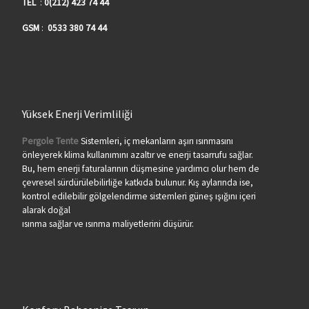
TEL
:
0(212) 423 74 44
GSM
:
0533 380 74 44
Yüksek Enerji Verimliliği
Pergole Tente
Sistemleri, iç mekanların aşırı ısınmasını
önleyerek klima kullanımını azaltır ve enerji tasarrufu sağlar.
Bu, hem enerji faturalarının düşmesine yardımcı olur hem de
çevresel sürdürülebilirliğe katkıda bulunur. Kış aylarında ise,
kontrol edilebilir gölgelendirme sistemleri güneş ışığını içeri
alarak doğal
ısınma sağlar ve ısınma maliyetlerini düşürür.