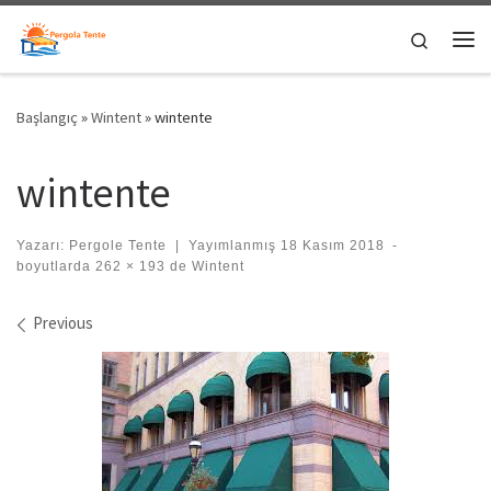
Skip to content
Search
Me
Başlangıç
»
Wintent
»
wintente
wintente
Yazarı:
Pergole Tente
|
Yayımlanmış
18 Kasım 2018
-
boyutlarda
262 × 193
de
Wintent
Images navigation
Previous