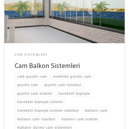
oluyor. Cam balkon sistemleri bu amaçla tüketicinin hizmetine
sunulmuştur. İstanbul Giyotin Cam Sistemleri Cam balkon sistemleri
ülkemizde yakın zaman içerisinde kullanılmaya başlanmış ancak
oldukça beğenilmiş bir ürün modelimizdir. Firma olarak her türlü
balkona […]
CAM SISTEMLERI
Cam Balkon Sistemleri
cafe giyotin cam
elektrikli giyotin cam
giyotin cam
giyotin cam istanbul
giyotin cam sistemi
hareketli küpeşte
hareketli küpeşte sistemi
hareketli küpeşte sistemi istanbul
katlanır cam
katlanır cam istanbul
katlanır cam sistemi
Katlanır Sürme cam sistemleri