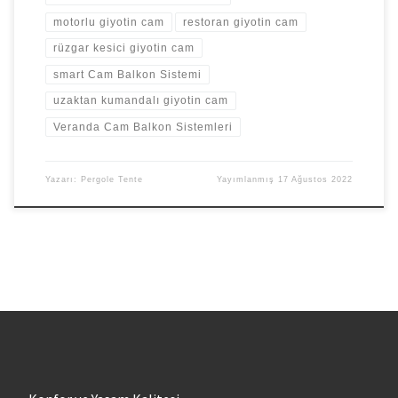
motorlu giyotin cam
restoran giyotin cam
rüzgar kesici giyotin cam
smart Cam Balkon Sistemi
uzaktan kumandalı giyotin cam
Veranda Cam Balkon Sistemleri
Yazarı:
Pergole Tente
Yayımlanmış
17 Ağustos 2022