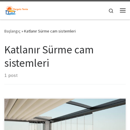
Skip to content
Search
Me
Başlangıç
»
Katlanır Sürme cam sistemleri
Katlanır Sürme cam
sistemleri
1 post
Cam Balkon Sistemleri Her mevsim balkon keyfi yaşamak
isteyenlerin ilk tercihi balkon veya teraslarını cam ile kapatmak