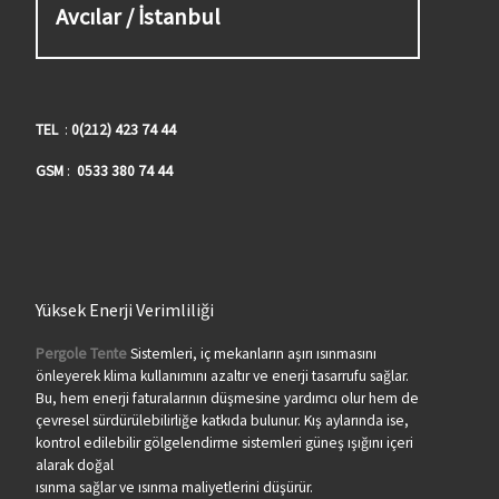
Avcılar / İstanbul
TEL
:
0(212) 423 74 44
GSM
:
0533 380 74 44
Yüksek Enerji Verimliliği
Pergole Tente
Sistemleri, iç mekanların aşırı ısınmasını
önleyerek klima kullanımını azaltır ve enerji tasarrufu sağlar.
Bu, hem enerji faturalarının düşmesine yardımcı olur hem de
çevresel sürdürülebilirliğe katkıda bulunur. Kış aylarında ise,
kontrol edilebilir gölgelendirme sistemleri güneş ışığını içeri
alarak doğal
ısınma sağlar ve ısınma maliyetlerini düşürür.