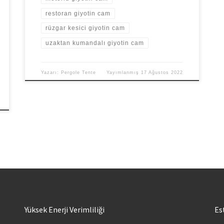
restoran giyotin cam
rüzgar kesici giyotin cam
uzaktan kumandalı giyotin cam
Yazarı:
Pergole Tente
Yayımlanmış
17 Ağustos 2022
Yüksek Enerji Verimliliği
Es