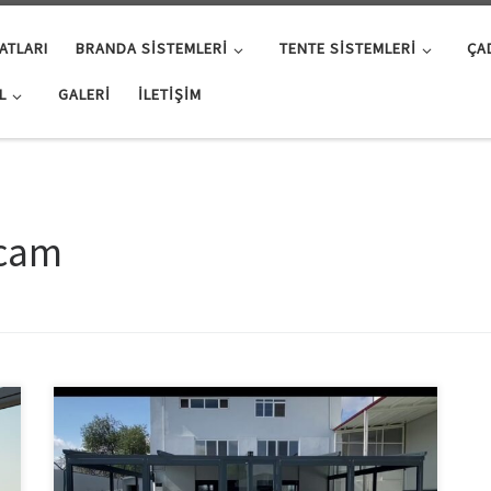
ATLARI
BRANDA SISTEMLERI
TENTE SISTEMLERI
ÇA
L
GALERI
İLETIŞIM
 cam
Açılır Katlanır Cam Hem evlerimizde hem de farklı
mekanlarda balkon ve verandalarımızı kapatma gereği
duyabiliriz. Açılır katlanır cam sistemleri bunun için