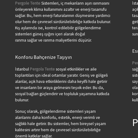
Pergole Tente
Sistemleri, iç mekanların aşırı ısınmasını
İst
önleyerek klima kullanımını azaltır ve enerji tasarrufu
açı
sağlar. Bu, hem enerji faturalarının düşmesine yardımcı
tas
olur hem de çevresel sürdürülebilirliğe katkıda bulunur.
get
Kış aylarında ise, kontrol edilebilir gölgelendirme
ter
sistemleri güneş ışığını içeri alarak doğal
sun
ısınma sağlar ve ısınma maliyetlerini düşürür.
Es
Konforu Bahçenize Taşıyın
Pe
İstanbul
Pergola Tente
sosyal etkinlikler ve aile
sağ
toplantıları için ideal ortamlar yaratır. Geniş ve gölgeli
sis
alanlar, açık hava etkinliklerini daha keyifli hale getirir
say
ve insanların bir araya gelmesini teşvik eder. Bu da,
ola
sosyal bağları güçlendirir ve topluluk yaşamına katkıda
kor
bulunur.
kul
Sonuç olarak, gölgelendirme sistemleri yaşam
alanlarını daha konforlu, estetik, enerji verimli ve
P
sağlıklı hale getirir. Bu sistemler, hem bireysel yaşam
kalitesini artırır hem de çevresel sürdürülebilirliğe
önemli katkılar sağlar.