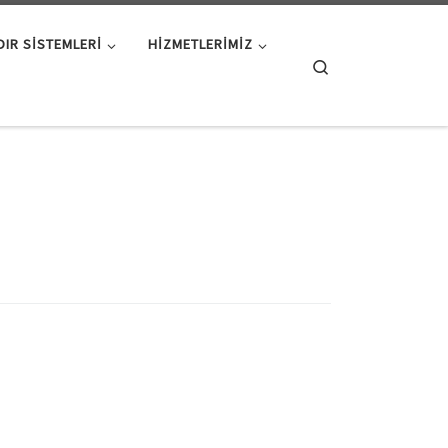
DIR SISTEMLERI
HIZMETLERIMIZ
Search